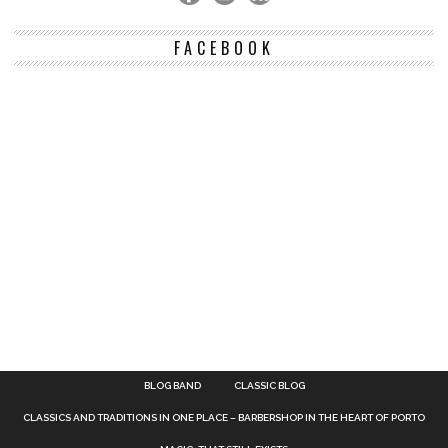
FACEBOOK
BLOG BAND
CLASSIC BLOG
CLASSICS AND TRADITIONS IN ONE PLACE – BARBERSHOP IN THE HEART OF PORTO