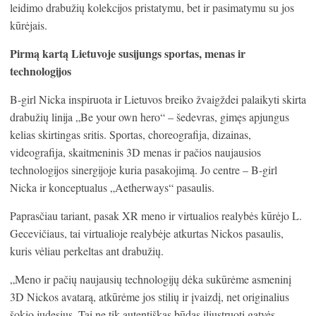
leidimo drabužių kolekcijos pristatymu, bet ir pasimatymu su jos
kūrėjais.
Pirmą kartą Lietuvoje susijungs sportas, menas ir
technologijos
B-girl Nicka inspiruota ir Lietuvos breiko žvaigždei palaikyti skirta
drabužių linija „Be your own hero“ – šedevras, gimęs apjungus
kelias skirtingas sritis. Sportas, choreografija, dizainas,
videografija, skaitmeninis 3D menas ir pačios naujausios
technologijos sinergijoje kuria pasakojimą. Jo centre – B-girl
Nicka ir konceptualus „Aetherways“ pasaulis.
Paprasčiau tariant, pasak XR meno ir virtualios realybės kūrėjo L.
Gecevičiaus, tai virtualioje realybėje atkurtas Nickos pasaulis,
kuris vėliau perkeltas ant drabužių.
„Meno ir pačių naujausių technologijų dėka sukūrėme asmeninį
3D Nickos avatarą, atkūrėme jos stilių ir įvaizdį, net originalius
šokio judesius. Tai ne tik autentiškas būdas iliustruoti gatvės