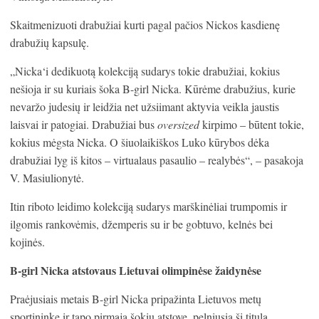
Skaitmenizuoti drabužiai kurti pagal pačios Nickos kasdienę
drabužių kapsulę.
„Nicka‘i dedikuotą kolekciją sudarys tokie drabužiai, kokius
nešioja ir su kuriais šoka B-girl Nicka. Kūrėme drabužius, kurie
nevaržo judesių ir leidžia net užsiimant aktyvia veikla jaustis
laisvai ir patogiai. Drabužiai bus
oversized
kirpimo – būtent tokie,
kokius mėgsta Nicka. O šiuolaikiškos Luko kūrybos dėka
drabužiai lyg iš kitos – virtualaus pasaulio – realybės“, – pasakoja
V. Masiulionytė.
Itin riboto leidimo kolekciją sudarys marškinėliai trumpomis ir
ilgomis rankovėmis, džemperis su ir be gobtuvo, kelnės bei
kojinės.
B-girl Nicka atstovaus Lietuvai olimpinėse žaidynėse
Praėjusiais metais B-girl Nicka pripažinta Lietuvos metų
sportininke ir tapo pirmąja šokių atstove, pelniusia šį titulą.