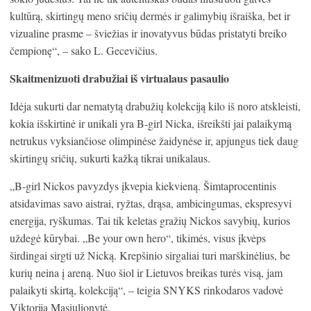
kultūrą, skirtingų meno sričių dermės ir galimybių išraiška, bet ir
vizualine prasme – šviežias ir inovatyvus būdas pristatyti breiko
čempionę“, – sako L. Gecevičius.
Skaitmenizuoti drabužiai iš virtualaus pasaulio
Idėja sukurti dar nematytą drabužių kolekciją kilo iš noro atskleisti,
kokia išskirtinė ir unikali yra B-girl Nicka, išreikšti jai palaikymą
netrukus vyksiančiose olimpinėse žaidynėse ir, apjungus tiek daug
skirtingų sričių, sukurti kažką tikrai unikalaus.
„B-girl Nickos pavyzdys įkvepia kiekvieną. Šimtaprocentinis
atsidavimas savo aistrai, ryžtas, drąsa, ambicingumas, ekspresyvi
energija, ryškumas. Tai tik keletas gražių Nickos savybių, kurios
uždegė kūrybai. „Be your own hero“, tikimės, visus įkvėps
širdingai sirgti už Nicką. Krepšinio sirgaliai turi marškinėlius, be
kurių neina į areną. Nuo šiol ir Lietuvos breikas turės visą, jam
palaikyti skirtą, kolekciją“, – teigia SNYKS rinkodaros vadovė
Viktorija Masiulionytė.