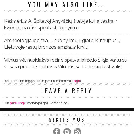
YOU MAY ALSO LIKE...
Režisierius A. Špilevoj Anykščių šilelyje kuria teatrą ir
kviečia į naktinį spektaklį–patyrimą
Archeologija įdomiai – nuo tyrimų Egipte iki naujausių
Lietuvoje rastų bronzos amžiaus kirvių
Vilnius vėl nusidažys rožine spalva: birželio 1-ąją kartu su
vasara prasidės antrasis Vilniaus šaltibarščių festivalis
You must be logged in to post a comment
Login
LEAVE A REPLY
Tik
prisijungę
vartotojai gali komentuoti.
SEKITE MUS