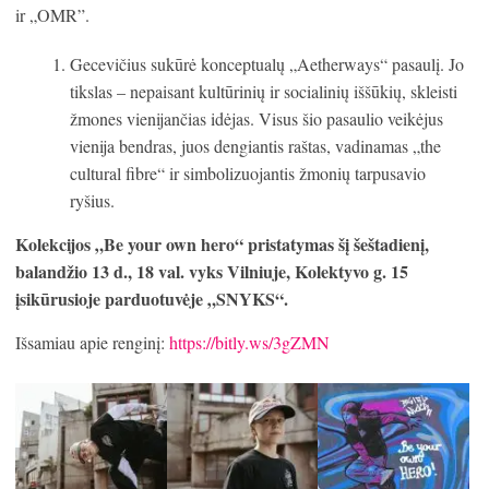
ir „OMR”.
Gecevičius sukūrė konceptualų „Aetherways“ pasaulį. Jo
tikslas – nepaisant kultūrinių ir socialinių iššūkių, skleisti
žmones vienijančias idėjas. Visus šio pasaulio veikėjus
vienija bendras, juos dengiantis raštas, vadinamas „the
cultural fibre“ ir simbolizuojantis žmonių tarpusavio
ryšius.
Kolekcijos „Be your own hero“ pristatymas šį šeštadienį,
balandžio 13 d., 18 val. vyks Vilniuje, Kolektyvo g. 15
įsikūrusioje parduotuvėje „SNYKS“.
Išsamiau apie renginį:
https://bitly.ws/3gZMN