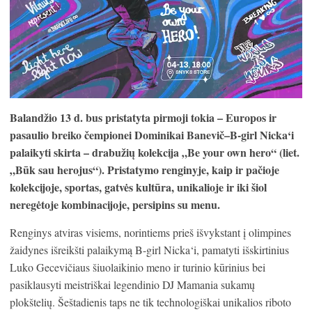
Balandžio
13 d.
bus pristatyta pirmoji tokia – Europos ir
pasaulio breiko čempionei Dominikai Banevič–B-girl Nicka‘i
palaikyti skirta – drabužių kolekcija „Be your own hero“ (liet.
„Būk sau herojus“). Pristatymo renginyje, kaip ir pačioje
kolekcijoje, sportas, gatvės kultūra, unikalioje ir iki šiol
neregėtoje kombinacijoje, persipins su menu.
Renginys atviras visiems, norintiems prieš išvykstant į olimpines
žaidynes išreikšti palaikymą B-girl Nicka‘i, pamatyti išskirtinius
Luko Gecevičiaus šiuolaikinio meno ir turinio kūrinius bei
pasiklausyti meistriškai legendinio DJ Mamania sukamų
plokštelių. Šeštadienis taps ne tik technologiškai unikalios riboto