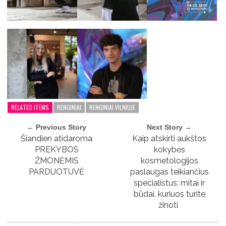
RELATED ITEMS
RENGINIAI
RENGINIAI VILNIUJE
← Previous Story
Next Story →
Šiandien atidaroma
Kaip atskirti aukštos
PREKYBOS
kokybės
ŽMONĖMIS
kosmetologijos
PARDUOTUVĖ
paslaugas teikiančius
specialistus: mitai ir
būdai, kuriuos turite
žinoti ​​​​​​​