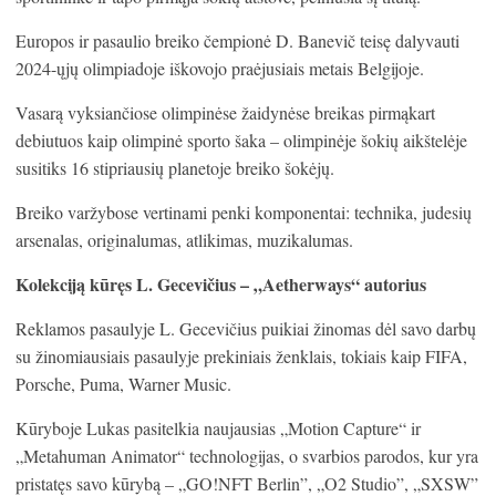
Europos ir pasaulio breiko čempionė D. Banevič teisę dalyvauti
2024-ųjų olimpiadoje iškovojo praėjusiais metais Belgijoje.
Vasarą vyksiančiose olimpinėse žaidynėse breikas pirmąkart
debiutuos kaip olimpinė sporto šaka – olimpinėje šokių aikštelėje
susitiks 16 stipriausių planetoje breiko šokėjų.
Breiko varžybose vertinami penki komponentai: technika, judesių
arsenalas, originalumas, atlikimas, muzikalumas.
Kolekciją kūręs L. Gecevičius –
„Aetherways“ autorius
Reklamos pasaulyje L. Gecevičius puikiai žinomas dėl savo darbų
su žinomiausiais pasaulyje prekiniais ženklais, tokiais kaip FIFA,
Porsche, Puma, Warner Music.
Kūryboje Lukas pasitelkia naujausias „Motion Capture“ ir
„Metahuman Animator“ technologijas, o svarbios parodos, kur yra
pristatęs savo kūrybą – „GO!NFT Berlin”, „O2 Studio”, „SXSW”