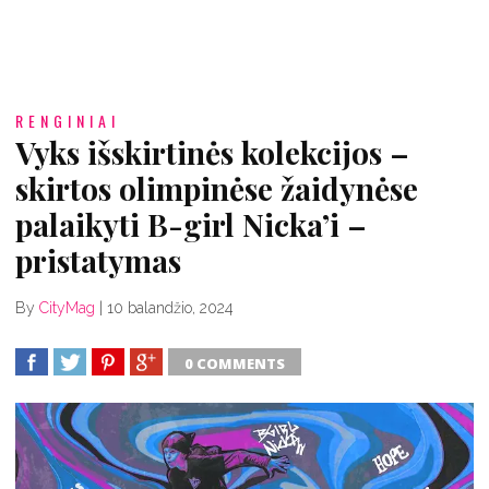
RENGINIAI
Vyks išskirtinės kolekcijos –
skirtos olimpinėse žaidynėse
palaikyti B-girl Nicka’i –
pristatymas
By
CityMag
|
10 balandžio, 2024
0 COMMENTS
SHARE
TWEET
SHARE
SHARE