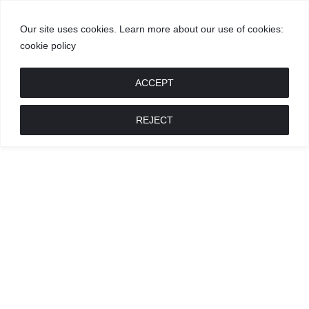
Our site uses cookies. Learn more about our use of cookies:
cookie policy
GROŽIS
MADA
RECEPTAI
POKALBIAI
RENGINIAI
LIETUVIŠKA
MADA
ACCEPT
REJECT