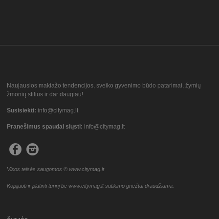
Naujausios makiažo tendencijos, sveiko gyvenimo būdo patarimai, žymių
žmonių stilius ir dar daugiau!
Susisiekti:
info@citymag.lt
Pranešimus spaudai siųsti:
info@citymag.lt
Visos teisės saugomos © www.citymag.lt
Kopijuoti ir platinti turinį be www.citymag.lt sutikimo griežtai draudžiama.