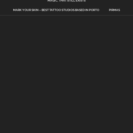
MAGIC, THAT STILL EXISTS
MARK YOUR SKIN – BEST TATTOO STUDIOS BASED IN PORTO
PIRMAS