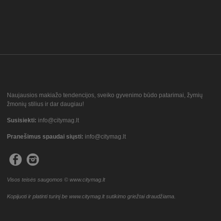
Naujausios makiažo tendencijos, sveiko gyvenimo būdo patarimai, žymių
žmonių stilius ir dar daugiau!
Susisiekti:
info@citymag.lt
Pranešimus spaudai siųsti:
info@citymag.lt
Visos teisės saugomos © www.citymag.lt
Kopijuoti ir platinti turinį be www.citymag.lt sutikimo griežtai draudžiama.