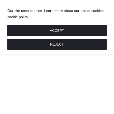
Our site uses cookies. Learn more about our use of cookies:
cookie policy
GROŽIS
MADA
RECEPTAI
POKALBIAI
RENGINIAI
LIETUVIŠKA
MADA
ACCEPT
REJECT