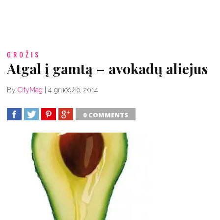
GROŽIS
Atgal į gamtą – avokadų aliejus
By
CityMag
|
4 gruodžio, 2014
0 COMMENTS
SHARE
TWEET
SHARE
SHARE