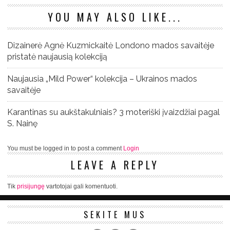
YOU MAY ALSO LIKE...
Dizainerė Agnė Kuzmickaitė Londono mados savaitėje
pristatė naujausią kolekciją
Naujausia „Mild Power“ kolekcija – Ukrainos mados
savaitėje
Karantinas su aukštakulniais? 3 moteriški įvaizdžiai pagal
S. Nainę
You must be logged in to post a comment
Login
LEAVE A REPLY
Tik
prisijungę
vartotojai gali komentuoti.
SEKITE MUS