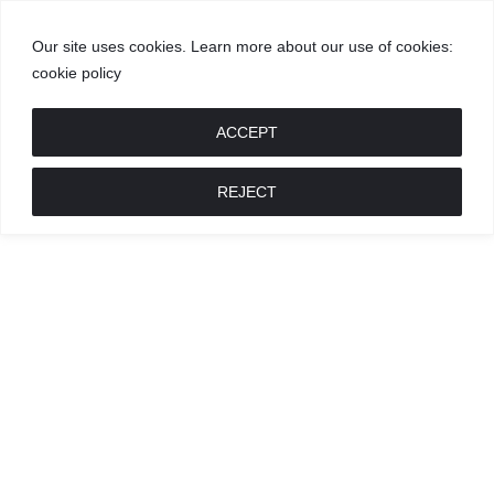
Our site uses cookies. Learn more about our use of cookies:
cookie policy
GROŽIS
MADA
RECEPTAI
POKALBIAI
RENGINIAI
LIETUVIŠKA
MADA
ACCEPT
REJECT