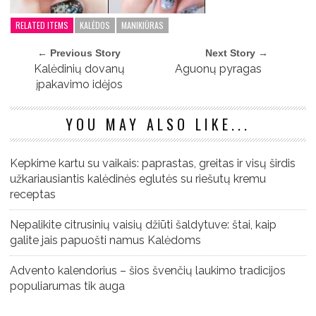
RELATED ITEMS
KALĖDOS
MANIKIŪRAS
← Previous Story
Next Story →
Kalėdinių dovanų
Aguonų pyragas
įpakavimo idėjos
YOU MAY ALSO LIKE...
Kepkime kartu su vaikais: paprastas, greitas ir visų širdis
užkariausiantis kalėdinės eglutės su riešutų kremu
receptas
Nepalikite citrusinių vaisių džiūti šaldytuve: štai, kaip
galite jais papuošti namus Kalėdoms
Advento kalendorius – šios švenčių laukimo tradicijos
populiarumas tik auga