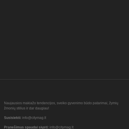
Naujausios makiažo tendencijos, sveiko gyvenimo būdo patarimai, žymių
žmonių stilius ir dar daugiau!
Susisiekti:
info@citymag.lt
Pranešimus spaudai siųsti:
info@citymag.lt