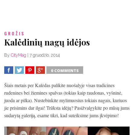
GROŽIS
Kalėdinių nagų idėjos
By
CityMag
|
7 gruodžio, 2014
0 COMMENTS
SHARE
TWEET
SHARE
SHARE
Šiais metais per Kalėdas palikite nuošalyje visas tradicines
rudenines bei žiemines spalvas (tokias kaip raudonas, vyšninė,
juoda ar pilka). Nustebinkite mylimuosius tokiais nagais, kuriuos
jie prisimins dar ilgai! Trūksta idėjų? Pasižvalgykite po mūsų jums
sudarytą galeriją, esame tikri, kad suteiksime jums įkvėpimo!