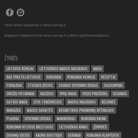
Visos teisės saugomos © www.citymag.lt
Kopijuoti ir platinti turinį be www.citymag.lt sutikimo griežtai draudžiama.
ŽYMĖS
LIETUVOS KŪRĖJAI
LIETUVIŠKOS MADOS NAUJIENOS
MADA
KAS VYKSTA LIETUVOJE
RENGINIAI
RENGINIAI VILNIUJE
RECEPTAI
POKALBIAI
STILIAUS ĮDĖJOS
SVEIKAS GYVENIMO BŪDAS
SALDUMYNAI
GROŽIO PATARIMAI
KALĖDOS
VYRŲ MADA
VEIDO PRIEŽIŪRA
DIZAINAS
GATVĖS MADA
2015 TENDENCIJOS
MADOS NAUJIENOS
KELIONĖS
MAKIAŽAS
MADOS SAVAITĖS
KOSMETIKOS PRIEMONIŲ APŽVALGOS
PLAUKAI
GYVENIMO BŪDAS
MANIKIŪRAS
RENGINIAI KAUNE
RENGINIAI KITUOSE MIESTUOSE
LIETUVIŠKAS KINAS
ĮŽIMYBĖS
DOVANŲ IDĖJOS
KAUNO BOUTIQUE
DERINIAI
RENGINIAI KLAIPĖDOJE