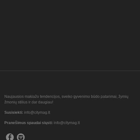
Naujausios makiažo tendencijos, sveiko gyvenimo būdo patarimai, žymių
žmonių stilius ir dar daugiau!
Susisiekti:
info@citymag.lt
Pranešimus spaudai siųsti:
info@citymag.lt