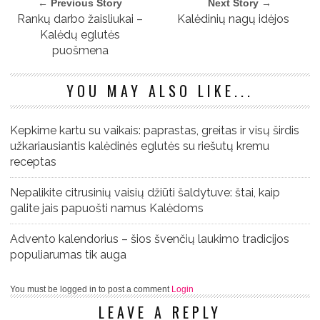
← Previous Story
Next Story →
Rankų darbo žaisliukai –
Kalėdinių nagų idėjos
Kalėdų eglutės
puošmena
YOU MAY ALSO LIKE...
Kepkime kartu su vaikais: paprastas, greitas ir visų širdis
užkariausiantis kalėdinės eglutės su riešutų kremu
receptas
Nepalikite citrusinių vaisių džiūti šaldytuve: štai, kaip
galite jais papuošti namus Kalėdoms
Advento kalendorius – šios švenčių laukimo tradicijos
populiarumas tik auga
You must be logged in to post a comment
Login
LEAVE A REPLY