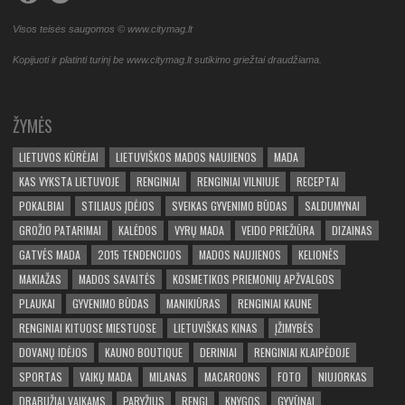
Visos teisės saugomos © www.citymag.lt
Kopijuoti ir platinti turinį be www.citymag.lt sutikimo griežtai draudžiama.
ŽYMĖS
LIETUVOS KŪRĖJAI
LIETUVIŠKOS MADOS NAUJIENOS
MADA
KAS VYKSTA LIETUVOJE
RENGINIAI
RENGINIAI VILNIUJE
RECEPTAI
POKALBIAI
STILIAUS ĮDĖJOS
SVEIKAS GYVENIMO BŪDAS
SALDUMYNAI
GROŽIO PATARIMAI
KALĖDOS
VYRŲ MADA
VEIDO PRIEŽIŪRA
DIZAINAS
GATVĖS MADA
2015 TENDENCIJOS
MADOS NAUJIENOS
KELIONĖS
MAKIAŽAS
MADOS SAVAITĖS
KOSMETIKOS PRIEMONIŲ APŽVALGOS
PLAUKAI
GYVENIMO BŪDAS
MANIKIŪRAS
RENGINIAI KAUNE
RENGINIAI KITUOSE MIESTUOSE
LIETUVIŠKAS KINAS
ĮŽIMYBĖS
DOVANŲ IDĖJOS
KAUNO BOUTIQUE
DERINIAI
RENGINIAI KLAIPĖDOJE
SPORTAS
VAIKŲ MADA
MILANAS
MACAROONS
FOTO
NIUJORKAS
DRABUŽIAI VAIKAMS
PARYŽIUS
RENGI
KNYGOS
GYVŪNAI