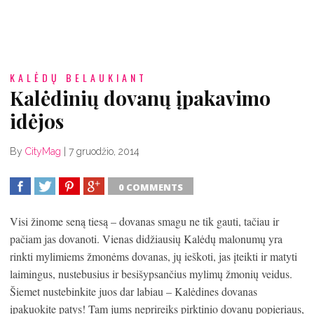
KALĖDŲ BELAUKIANT
Kalėdinių dovanų įpakavimo
idėjos
By
CityMag
|
7 gruodžio, 2014
0 COMMENTS
SHARE
TWEET
SHARE
SHARE
Visi žinome seną tiesą – dovanas smagu ne tik gauti, tačiau ir
pačiam jas dovanoti. Vienas didžiausių Kalėdų malonumų yra
rinkti mylimiems žmonėms dovanas, jų ieškoti, jas įteikti ir matyti
laimingus, nustebusius ir besišypsančius mylimų žmonių veidus.
Šiemet nustebinkite juos dar labiau – Kalėdines dovanas
įpakuokite patys! Tam jums neprireiks pirktinio dovanų popieriaus,