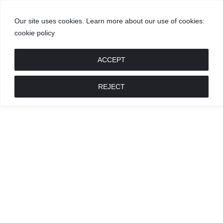
Our site uses cookies. Learn more about our use of cookies:
cookie policy
GROŽIS
MADA
RECEPTAI
POKALBIAI
RENGINIAI
LIETUVIŠKA
MADA
ACCEPT
REJECT