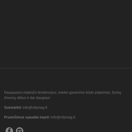
Naujausios makiažo tendencijos, sveiko gyvenimo būdo patarimai, žymių
žmonių stilius ir dar daugiau!
Susisiekti:
info@citymag.lt
Pranešimus spaudai siųsti:
info@citymag.lt