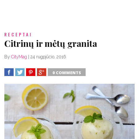
RECEPTAI
Citrinų ir mėtų granita
By
CityMag
|
24 rugpjūčio, 2016
0 COMMENTS
SHARE
TWEET
SHARE
SHARE