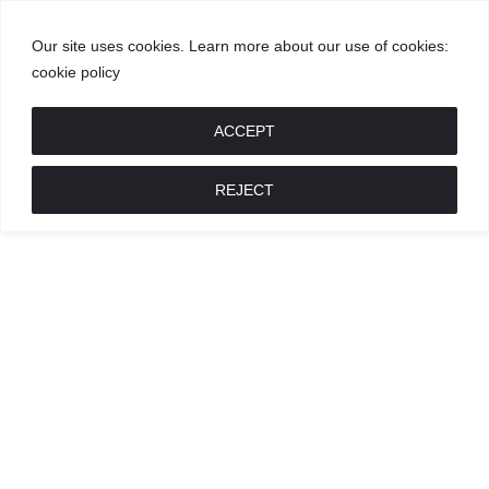
Our site uses cookies. Learn more about our use of cookies:
cookie policy
GROŽIS
MADA
RECEPTAI
POKALBIAI
RENGINIAI
LIETUVIŠKA
MADA
ACCEPT
REJECT