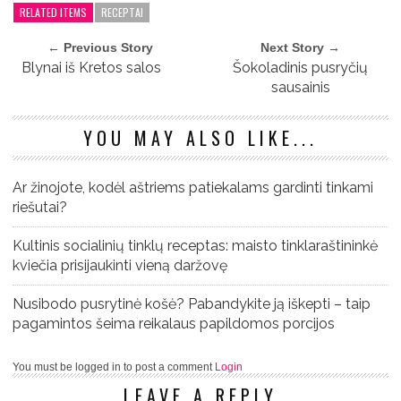
RELATED ITEMS
RECEPTAI
← Previous Story
Next Story →
Blynai iš Kretos salos
Šokoladinis pusryčių
sausainis
YOU MAY ALSO LIKE...
Ar žinojote, kodėl aštriems patiekalams gardinti tinkami
riešutai?
Kultinis socialinių tinklų receptas: maisto tinklaraštininkė
kviečia prisijaukinti vieną daržovę
Nusibodo pusrytinė košė? Pabandykite ją iškepti – taip
pagamintos šeima reikalaus papildomos porcijos
You must be logged in to post a comment
Login
LEAVE A REPLY