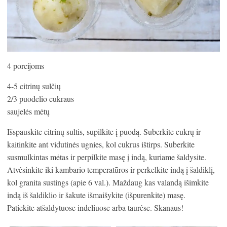
4 porcijoms
4-5 citrinų sulčių
2/3 puodelio cukraus
saujelės mėtų
Išspauskite citrinų sultis, supilkite į puodą. Suberkite cukrų ir
kaitinkite ant vidutinės ugnies, kol cukrus ištirps. Suberkite
susmulkintas mėtas ir perpilkite masę į indą, kuriame šaldysite.
Atvėsinkite iki kambario temperatūros ir perkelkite indą į šaldiklį,
kol granita sustings (apie 6 val.). Maždaug kas valandą išimkite
indą iš šaldiklio ir šakute išmaišykite (išpurenkite) masę.
Patiekite atšaldytuose indeliuose arba taurėse. Skanaus!