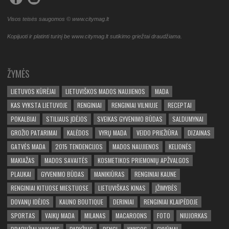
Visos teisės saugomos © www.citymag.lt
Kopijuoti ir platinti turinį be www.citymag.lt sutikimo griežtai draudžiama.
ŽYMĖS
LIETUVOS KŪRĖJAI
LIETUVIŠKOS MADOS NAUJIENOS
MADA
KAS VYKSTA LIETUVOJE
RENGINIAI
RENGINIAI VILNIUJE
RECEPTAI
POKALBIAI
STILIAUS ĮDĖJOS
SVEIKAS GYVENIMO BŪDAS
SALDUMYNAI
GROŽIO PATARIMAI
KALĖDOS
VYRŲ MADA
VEIDO PRIEŽIŪRA
DIZAINAS
GATVĖS MADA
2015 TENDENCIJOS
MADOS NAUJIENOS
KELIONĖS
MAKIAŽAS
MADOS SAVAITĖS
KOSMETIKOS PRIEMONIŲ APŽVALGOS
PLAUKAI
GYVENIMO BŪDAS
MANIKIŪRAS
RENGINIAI KAUNE
RENGINIAI KITUOSE MIESTUOSE
LIETUVIŠKAS KINAS
ĮŽIMYBĖS
DOVANŲ IDĖJOS
KAUNO BOUTIQUE
DERINIAI
RENGINIAI KLAIPĖDOJE
SPORTAS
VAIKŲ MADA
MILANAS
MACAROONS
FOTO
NIUJORKAS