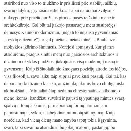
atsiriboti nuo viso to triukšmo ir prisiliesti prie stabilių, aiškių,
švarių dalykų, grynosios estetikos. Labai natūraliai žvilgsnis
nukrypo prie praeito amžiaus pirmos pusės reiškinių mene ir
architektūroje. Gal būt tai įtakojo pastaruoju metu sustiprėjęs
dėmesys Kauno modernizmui, (negali to nejausti gyvendamas
,,įvykių epicentre”), o gal praeitais metais minėtas Bauhauzo
mokyklos įkūrimo šimtmetis. Norėjosi apmąstyti, kur gi mes
atsidūrėme, praėjus šimtui metų nuo garsiosios architektūros ir
dizaino mokyklos pradžios, įtakojusios visą modernųjį meną ir
gyvenseną. Kaip iš šiuolaikinio žmogaus pozicijų atrodo tos idėjos,
visa filosofija, savo laiku taip stipriai paveikusi pasaulį. Gal tai, kas
dabar atrodo dizaino klasika, amžininkų akimis buvo chuliganiški
akibrokštai… Virtualiai čiupinėdama chrestomatines taikomojo
meno ikonas, bandžiau suvokti ir pajusti tą ypatingą minties švarą,
spalvų ir tonų aiškumą, pirmapradžių formų harmoniją ir
paprastumą ir, sykiu, neabejotinai rafinuotą stilingumą. Kaip
norėčiau, kad vieną dieną mano tapyba taptų tokia išgryninta,
švari, tarsi savaime atsiradusi, be jokių matomų pastangų, be