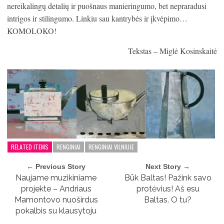
nereikalingų detalių ir puošnaus manieringumo, bet nepraradusi
intrigos ir stilingumo. Linkiu sau kantrybės ir įkvėpimo…
KOMOLOKO!
Tekstas – Miglė Kosinskaitė
RELATED ITEMS
RENGINIAI
RENGINIAI VILNIUJE
← Previous Story
Next Story →
Naujame muzikiniame
Būk Baltas! Pažink savo
projekte – Andriaus
protėvius! Aš esu
Mamontovo nuoširdus
Baltas. O tu?
pokalbis su klausytoju