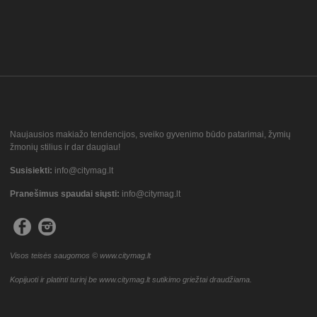
Naujausios makiažo tendencijos, sveiko gyvenimo būdo patarimai, žymių
žmonių stilius ir dar daugiau!
Susisiekti:
info@citymag.lt
Pranešimus spaudai siųsti:
info@citymag.lt
Visos teisės saugomos © www.citymag.lt
Kopijuoti ir platinti turinį be www.citymag.lt sutikimo griežtai draudžiama.