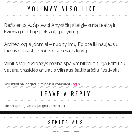
YOU MAY ALSO LIKE...
Režisierius A. Špilevoj Anykščių šilelyje kuria teatrą ir
kviečia į naktinį spektaklį–patyrimą
Archeologija įdomiai – nuo tyrimų Egipte iki naujausių
Lietuvoje rastų bronzos amžiaus kirvių
Vilnius vėl nusidažys rožine spalva: birželio 1-ąją kartu su
vasara prasidės antrasis Vilniaus šaltibarščių festivalis
You must be logged in to post a comment
Login
LEAVE A REPLY
Tik
prisijungę
vartotojai gali komentuoti.
SEKITE MUS