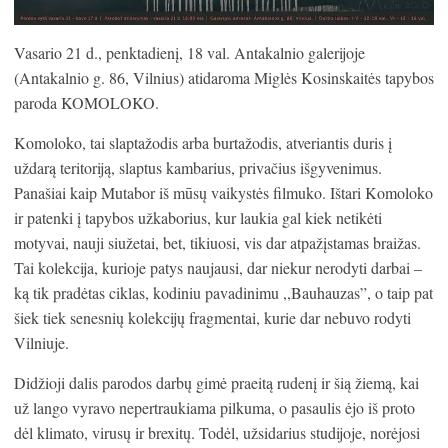
Vasario 21 d., penktadienį, 18 val. Antakalnio galerijoje
(Antakalnio g. 86, Vilnius) atidaroma Miglės Kosinskaitės tapybos
paroda KOMOLOKO.
Komoloko, tai slaptažodis arba burtažodis, atveriantis duris į
uždarą teritoriją, slaptus kambarius, privačius išgyvenimus.
Panašiai kaip Mutabor iš mūsų vaikystės filmuko. Ištari Komoloko
ir patenki į tapybos užkaborius, kur laukia gal kiek netikėti
motyvai, nauji siužetai, bet, tikiuosi, vis dar atpažįstamas braižas.
Tai kolekcija, kurioje patys naujausi, dar niekur nerodyti darbai –
ką tik pradėtas ciklas, kodiniu pavadinimu ,,Bauhauzas”, o taip pat
šiek tiek senesnių kolekcijų fragmentai, kurie dar nebuvo rodyti
Vilniuje.
Didžioji dalis parodos darbų gimė praeitą rudenį ir šią žiemą, kai
už lango vyravo nepertraukiama pilkuma, o pasaulis ėjo iš proto
dėl klimato, virusų ir brexitų. Todėl, užsidarius studijoje, norėjosi