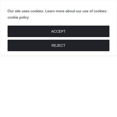
Our site uses cookies. Learn more about our use of cookies:
cookie policy
GROŽIS
MADA
RECEPTAI
POKALBIAI
RENGINIAI
LIETUVIŠKA
MADA
ACCEPT
REJECT