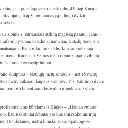
patingas – prasidėjo šviesos festivalis „Didieji Kinijos
lankytojai gali apžiūrėti naujas įspūdingo dydžio
as veiklas.
riais žibintais, kuriančiais atskirą magišką pasaulį. Jame –
s safario gyvūnai, kalėdiniai nameliai, Kalėdų Senelis ir
a neatsiejama Kinijos kultūros dalis, kuri simbolizuoja
 bei meną. Rudens ir žiemos metu organizuojami žibintų
ntinės nuotaikos sustiprinimui.
valio skulptūra – Naujųjų metų simbolis – net 15 metrų
mties metrų aukščio dangaus šventovė. Visi Pakruojo dvare
i, paruošti būtent šiam festivaliui ir niekur ankščiau
 profesionaliems kūrėjams iš Kinijos – „Haitian culture“.
o, kad išskirtiniai žibintai yra kuriami rankomis ir jų
nei 16 tūkstančių metrų kiniško šilko. Spalvingose