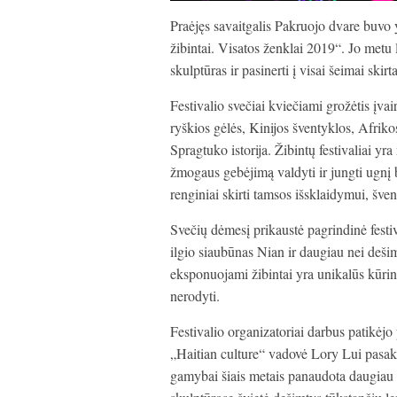
Praėjęs savaitgalis Pakruojo dvare buvo y
žibintai. Visatos ženklai 2019“. Jo metu 
skulptūras ir pasinerti į visai šeimai skirt
Festivalio svečiai kviečiami grožėtis įvai
ryškios gėlės, Kinijos šventyklos, Afriko
Spragtuko istorija. Žibintų festivaliai yr
žmogaus gebėjimą valdyti ir jungti ugnį
renginiai skirti tamsos išsklaidymui, šve
Svečių dėmesį prikaustė pagrindinė festi
ilgio siaubūnas Nian ir daugiau nei deši
eksponuojami žibintai yra unikalūs kūrinia
nerodyti.
Festivalio organizatoriai darbus patikėjo
„Haitian culture“ vadovė Lory Lui pasakoj
gamybai šiais metais panaudota daugiau 