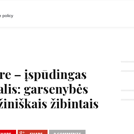
I
POKALBIAI
RENGINIAI
LIETUVIŠKA MADA
 policy
re – įspūdingas
valis: garsenybės
žiniškais žibintais