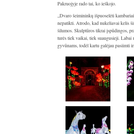
Pakruojyje rado tai, ko ieškojo.
„Dvaro šeimininkų išpuoselėti kambariai
nepatikti. Atrodo, kad nukeliavai kelis ši
šilumos. Skulptūros tikrai įspūdingos, p
turės tiek vaikai, tiek suaugusieji. Laba
gyvūnams, todėl kartu galėjau pasiimti i