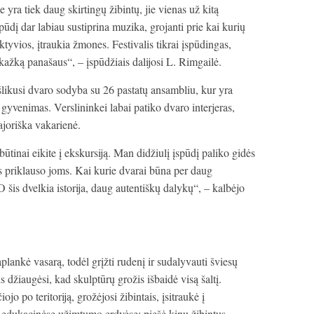
e yra tiek daug skirtingų žibintų, jie vienas už kitą
spūdį dar labiau sustiprina muzika, grojanti prie kai kurių
ktyvios, įtraukia žmones. Festivalis tikrai įspūdingas,
kažką panašaus“, – įspūdžiais dalijosi L. Rimgailė.
šlikusi dvaro sodyba su 26 pastatų ansambliu, kur yra
yvenimas. Verslininkei labai patiko dvaro interjeras,
ajoriška vakarienė.
būtinai eikite į ekskursiją. Man didžiulį įspūdį paliko gidės
as priklauso joms. Kai kurie dvarai būna per daug
O šis dvelkia istorija, daug autentiškų dalykų“, – kalbėjo
plankė vasarą, todėl grįžti rudenį ir sudalyvauti šviesų
 džiaugėsi, kad skulptūrų grožis išbaidė visą šaltį.
o po teritoriją, grožėjosi žibintais, įsitraukė į
ką edukacinėse užimtumo erdvėse: piešė kinų žibintus,