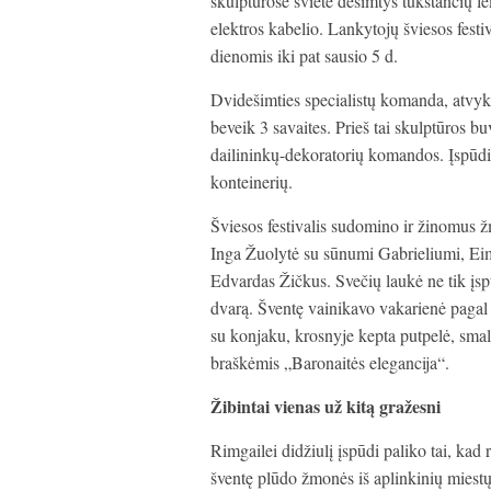
skulptūrose švietė dešimtys tūkstančių l
elektros kabelio. Lankytojų šviesos festiv
dienomis iki pat sausio 5 d.
Dvidešimties specialistų komanda, atvykus
beveik 3 savaites. Prieš tai skulptūros b
dailininkų-dekoratorių komandos. Įspūdin
konteinerių.
Šviesos festivalis sudomino ir žinomus 
Inga Žuolytė su sūnumi Gabrieliumi, Eimu
Edvardas Žičkus. Svečių laukė ne tik įspū
dvarą. Šventę vainikavo vakarienė pagal 
su konjaku, krosnyje kepta putpelė, smali
braškėmis „Baronaitės elegancija“.
Žibintai vienas už kitą gražesni
Rimgailei didžiulį įspūdi paliko tai, ka
šventę plūdo žmonės iš aplinkinių miestų 