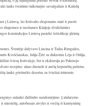
empučių, o jų sujungimui prireikė beveik 6 kilometrų
alis lauks šventinio laikotarpio savaitgaliais ir Kalėdų
i į Lietuvą, šio festivalio eksponatus statė ir puošė
uvo ištapomos ir ruošiamos Kinijoje dvidešimties
gos konstrukcijos Lietuvą pasiekė šešiolikoje jūrinių
žmones. Šventėje dalyvavo Liucina ir Tadas Rimgailos,
tis Kvoščiauskas, Julija Žižė su dukromis Lėja ir Otilija,
džiai šviesų festivalyje, bet ir ekskursija po Pakruojo
dvaro receptus: alaus duonelė ir ančių kepenėlių paštetas
žių laukė grietinėlės desertas su šviežiai trintomis
d renginys sulaukė didžiulio susidomėjimo. Į atidarymo
ir miestelių, autobusais atvyko ir svečių iš kaimyninių