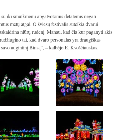
 su iki smulkmenų apgalvotomis detalėmis negali
mtus metų atgal. O šviesų festivalis suteikia dvarui
raskaidrina niūrų rudenį. Manau, kad čia kur paganyti akis
i nudžiugino tai, kad dvaro personalas yra draugiškas
r savo augintinį Binsą“, – kalbėjo E. Kvoščiauskas.