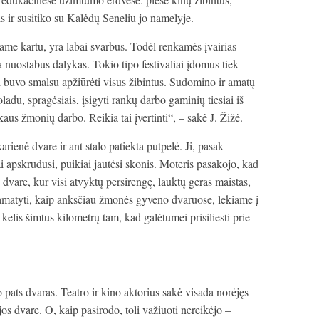
s ir susitiko su Kalėdų Seneliu jo namelyje.
ame kartu, yra labai svarbus. Todėl renkamės įvairias
nuostabus dalykas. Tokio tipo festivaliai įdomūs tiek
 buvo smalsu apžiūrėti visus žibintus. Sudomino ir amatų
oladu, spragėsiais, įsigyti rankų darbo gaminių tiesiai iš
kaus žmonių darbo. Reikia tai įvertinti“, – sakė J. Žižė.
enė dvare ir ant stalo patiekta putpelė. Ji, pasak
i apskrudusi, puikiai jautėsi skonis. Moteris pasakojo, kad
dvare, kur visi atvyktų persirengę, lauktų geras maistas,
matyti, kaip anksčiau žmonės gyveno dvaruose, lekiame į
 kelis šimtus kilometrų tam, kad galėtumei prisiliesti prie
pats dvaras. Teatro ir kino aktorius sakė visada norėjęs
jos dvare. O, kaip pasirodo, toli važiuoti nereikėjo –