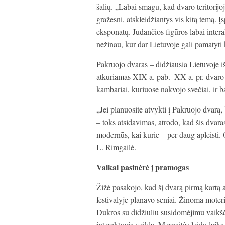
šalių. „Labai smagu, kad dvaro teritorijoj
gražesni, atskleidžiantys vis kitą temą. Į
eksponatų. Judančios figūros labai intera
nežinau, kur dar Lietuvoje gali pamatyti 
Pakruojo dvaras – didžiausia Lietuvoje i
atkuriamas XIX a. pab.–XX a. pr. dvaro g
kambariai, kuriuose nakvojo svečiai, ir b
„Jei planuosite atvykti į Pakruojo dvarą, 
– toks atsidavimas, atrodo, kad šis dvar
modernūs, kai kurie – per daug apleisti. 
L. Rimgailė.
Vaikai pasinėrė į pramogas
Žižė pasakojo, kad šį dvarą pirmą kartą a
festivalyje planavo seniai. Žinoma moteris
Dukros su didžiuliu susidomėjimu vaikščioj
interaktyvią veiklą. Mergaitės leido lai