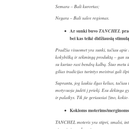
Semara – Bali kurortas;
Negara – Bali salos regionas.
Ar sunki buvo
prad
TANCHEL
bei kas teikė didžiausią stimul
Pradžia visuomet yra sunki, tačiau apie 
kokybišką ir sėkmingą produktą – gan su
su kuriuo rasi bendrą kalbą. Šiuo metu ieš
gilias tradicijas turintys meistrai gali iš
Suprantu, jog laukia ilgas kelias, tačiau 
motyvuoja judėti į priekį. Esu dėkinga 
ir palaikys. Tik jie geriausiai žino, kok
Kokioms moterims/merginoms 
TANCHEL moteris yra stipri, smalsi, inte