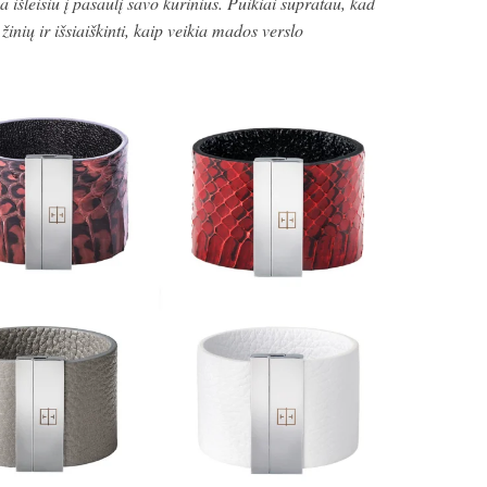
a išleisiu į pasaulį savo kūrinius. Puikiai supratau, kad
 žinių ir išsiaiškinti, kaip veikia mados verslo