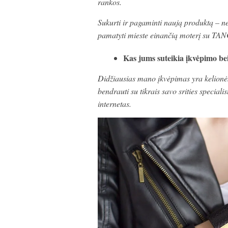
rankos.
Sukurti ir pagaminti naują produktą – n
pamatyti mieste einančią moterį su TA
Kas jums suteikia įkvėpimo bei
Didžiausias mano įkvėpimas yra kelionės,
bendrauti su tikrais savo srities speciali
internetas.