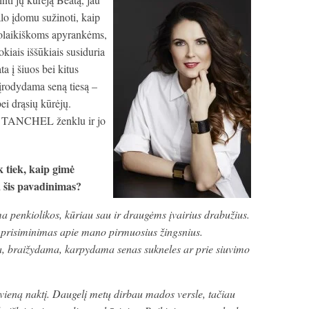
lo įdomu sužinoti, kaip
uolaikiškoms apyrankėms,
kiais iššūkiais susiduria
ta į šiuos bei kitus
 įrodydama seną tiesą –
ei drąsių kūrėjų.
bei TANCHEL ženklu ir jo
 tiek, kaip gimė
a šis pavadinimas?
penkiolikos, kūriau sau ir draugėms įvairius drabužius.
aip prisiminimas apie mano pirmuosius žingsnius.
, braižydama, karpydama senas sukneles ar prie siuvimo
 vieną naktį. Daugelį metų dirbau mados versle, tačiau