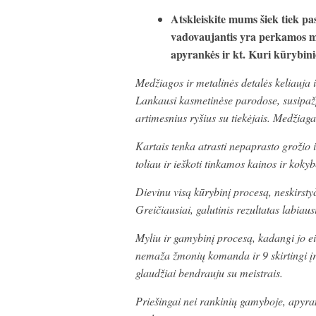
Atskleiskite mums šiek tiek pas
vadovaujantis yra perkamos m
apyrankės ir kt. Kuri kūrybini
Medžiagos ir metalinės detalės keliauja iš
Lankausi kasmetinėse parodose, susipaž
artimesnius ryšius su tiekėjais. Medžiaga
Kartais tenka atrasti nepaprasto grožio i
toliau ir ieškoti tinkamos kainos ir kokyb
Dievinu visą kūrybinį procesą, neskirsty
Greičiausiai, galutinis rezultatas labiaus
Myliu ir gamybinį procesą, kadangi jo e
nemaža žmonių komanda ir 9 skirtingi įr
glaudžiai bendrauju su meistrais.
Priešingai nei rankinių gamyboje, apyra