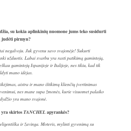
žia, su kokia aplinkinių nuomone jums teko susidurti
ą judėti pirmyn?
tai negalvoju. Juk gyvenu savo svajonėje! Sukurti
nki užduotis. Labai svarbu yra rasti patikimą gamintoją,
kau gamintojų Ispanijoje ir Italijoje, nes tikiu, kad tik
pildyti mano idėjas.
tikėjimas, aistra ir mano ištikimų klienčių įvertinimas
gyvenimui, nes mane supa žmonės, kurie visuomet palaiko
io dydžio yra mano svajonė.
yra skirtos
apyrankės?
TANCHEL
ligentiška ir žavinga. Moteris, mylinti gyvenimą su