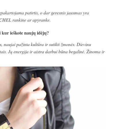
epakartojama patirtis, o dar geresnis jausmas yra
NCHEL rankine ar apyranke.
 kur ieškote naujų idėjų?
 naujai pažinta kultūra ir sutikti žmonės. Dievinu
stais. Jų energija ir aistra darbui būna begalinė. Žinoma ir