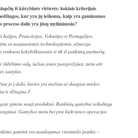
lapčių iš kūrybinės virtuvės: kokiais kriterijais
edžiagos, kur yra jų ieškoma, kaip yra gaminamos
o proceso dalis yra jūsų mylimiausia?
 Italijos, Prancūzijos, Vokietijos ir Portugalijos.
įstu su naujausiomis technologijomis, užmezgu
s renkuosi kokybiškiausiais ir tik iš patikimų partnerių.
r išdirbimo odų, tačiau jomis pasigrožėjusi, turiu eiti
ės santykio.
čiau jo į dalis, kurios yra mažiau ar daugiau mielos.
iai ir džiugina J
igoje gimsta nauji produktai. Rankinių gamybai reikalinga
enginiai. Gamybos metu bei prie kiekvienos operacijos
nkėms gaminti yra naudojamas vienintelis įrankis –