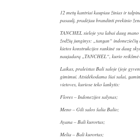
12 metų kantriai kaupiau žinias ir talpi
pasaulį, pradėjau brandinti prekinio ženk
TANCHEL sieloje yra labai daug mano ke
žodžių junginys: „tangan“ indoneziečių 
kietos konstrukcijos rankinė su daug sky
naujadarą „TANCHEL“, kurio reikšmė-
Laikas, praleistas Bali saloje (joje gyve
gimimui. Atsidėkodama šiai salai, gami
vietoves, kuriose teko lankytis:
Flores – Indonezijos salynas;
Meno – Gili salos šalia Balio;
Ayana – Bali kurortas;
Melia – Bali kurortas;