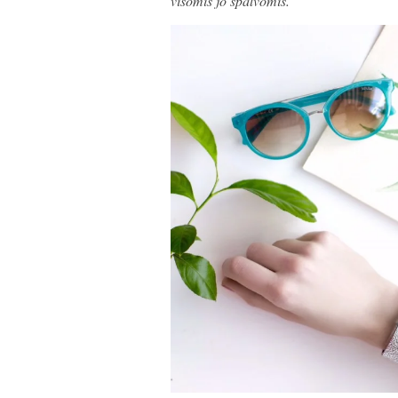
visomis jo spalvomis.