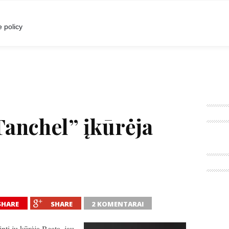
I
POKALBIAI
RENGINIAI
LIETUVIŠKA MADA
 policy
Tanchel” įkūrėja
SHARE
SHARE
2 KOMENTARAI
i jų kūrėją Beatą, jau