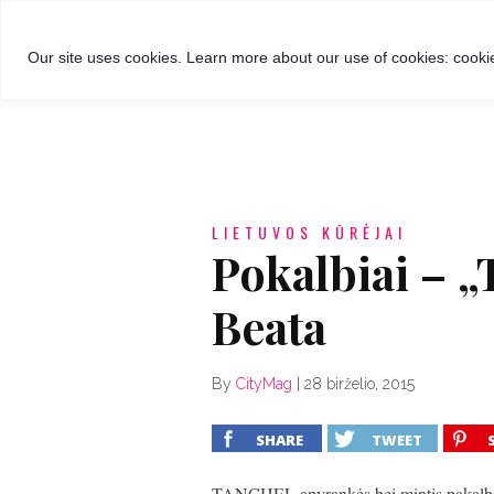
GROŽIS
MADA
RECEPTA
Our site uses cookies. Learn more about our use of cookies: cookie
LIETUVOS KŪRĖJAI
Pokalbiai – „
Beata
By
CityMag
|
28 birželio, 2015
SHARE
TWEET
TANCHEL apyrankės bei mintis pakalbint