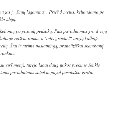
nau jas į “žinių lagaminą”. Prieš 5 metus, keliaudama po
lo idėją.
lionių po pasaulį pėdsakų. Pats pavadinimas yra dviejų
kalboje reiškia ranka, o žodis „sachel“ anglų kalboje –
relių. Štai ir turime paslaptingą, prancūziškai skambantį
rankinė.
nau virš metų), turėjo labai daug įtakos prekinio ženklo
niams pavadinimus suteikiu pagal pasakiško grožio