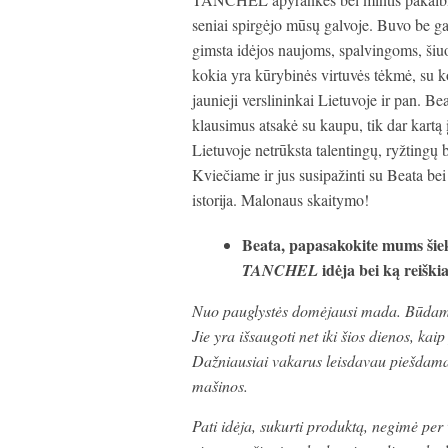
seniai spirgėjo mūsų galvoje. Buvo be ga
gimsta idėjos naujoms, spalvingoms, ši
kokia yra kūrybinės virtuvės tėkmė, su ko
jaunieji verslininkai Lietuvoje ir pan. Bea
klausimus atsakė su kaupu, tik dar kartą
Lietuvoje netrūksta talentingų, ryžtingų b
Kviečiame ir jus susipažinti su Beata 
istorija. Malonaus skaitymo!
Beata, papasakoki
te mums šiek
idėja bei ką reiški
TANCHEL
Nuo pauglystės domėjausi mada. Būdama 
Jie yra išsaugoti net iki šios dienos, k
Dažniausiai vakarus leisdavau piešdama
mašinos.
Pati idėja, sukurti produktą, negimė per