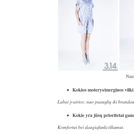
Nuo
Kokios moterys/merginos vilki
Labai įvairios: nuo paauglių iki brandaus
Kokie yra jūsų prioritetai ga
Komfortui bei daugiafunkciškumui.