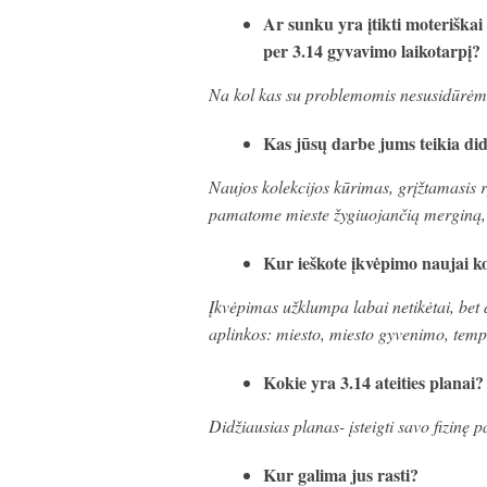
Ar sunku yra įtikti moteriškai
per 3.14 gyvavimo laikotarpį?
Na kol kas su problemomis nesusidūrėme, t
Kas jūsų darbe jums teikia di
Naujos kolekcijos kūrimas, grįžtamasis ry
pamatome mieste žygiuojančią merginą, 
Kur ieškote įkvėpimo naujai ko
Įkvėpimas užklumpa labai netikėtai, bet
aplinkos: miesto, miesto gyvenimo, temp
Kokie yra 3.14 ateities planai?
Didžiausias planas- įsteigti savo fizinę 
Kur galima jus rasti?