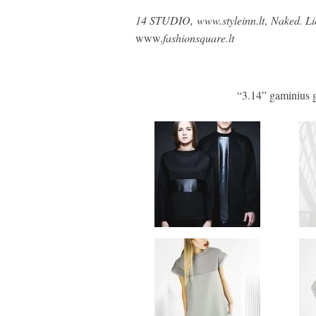
14 STUDIO,
www.styleinn.lt
,
Naked. Li
www.
fashionsquare.lt
“3.14” gaminius g