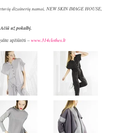
etuvių dizainerių namai,
NEW SKIN IMAGE HOUSE,
Ačiū už pokalbį.
alite apžiūrėti –
www.314clothes.lt