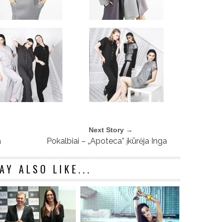
Next Story →
a
Pokalbiai – „Apoteca” įkūrėja Inga
AY ALSO LIKE...