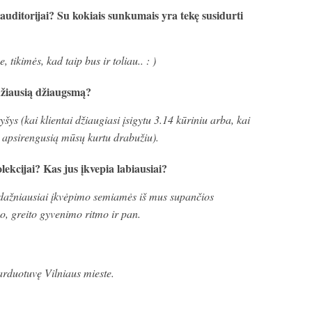
 auditorijai? Su kokiais sunkumais yra tekę susidurti
ikimės, kad taip bus ir toliau.. : )
džiausią džiaugsmą?
šys (kai klientai džiaugiasi įsigytu 3.14 kūriniu arba, kai
apsirengusią mūsų kurtu drabužiu).
lekcijai? Kas jus įkvepia labiausiai?
 dažniausiai įkvėpimo semiamės iš mus supančios
o, greito gyvenimo ritmo ir pan.
parduotuvę Vilniaus mieste.