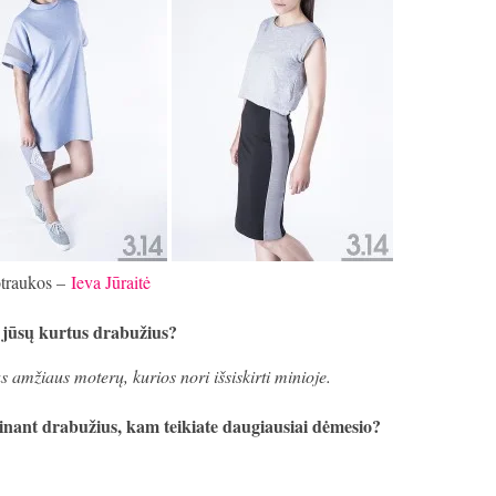
traukos –
Ieva Jūraitė
 jūsų kurtus drabužius?
 amžiaus moterų, kurios nori išsiskirti minioje.
minant drabužius, kam teikiate daugiausiai dėmesio?