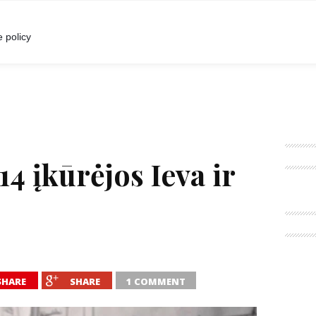
I
POKALBIAI
RENGINIAI
LIETUVIŠKA MADA
 policy
14 įkūrėjos Ieva ir
SHARE
SHARE
1 COMMENT