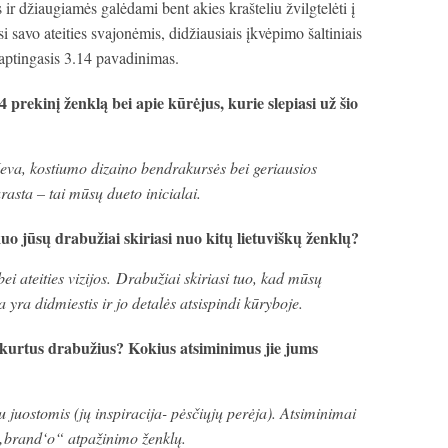
 ir džiaugiamės galėdami bent akies krašteliu žvilgtelėti į
 savo ateities svajonėmis, didžiausiais įkvėpimo šaltiniais
slaptingasis 3.14 pavadinimas.
4 prekinį ženklą bei apie kūrėjus, kurie slepiasi už šio
Ieva, kostiumo dizaino bendrakursės bei geriausios
rasta – tai mūsų dueto inicialai.
kuo jūsų drabužiai skiriasi nuo kitų lietuviškų ženklų?
ei ateities vizijos. Drabužiai skiriasi tuo, kad mūsų
 yra didmiestis ir jo detalės atsispindi kūryboje.
kurtus drabužius? Kokius atsiminimus jie jums
 juostomis (jų inspiracija- pėsčiųjų perėja). Atsiminimai
ų „brand‘o“ atpažinimo ženklų.