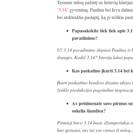
Tęsiame mūsų pažintį su lietuvių kūrėjais
‘3.14’
gyvenimą. Paulina bei Ieva dalinasi
bei atskleidžia paslaptį, ką gi reiškia pa
Papasakokite šiek tiek apie 3.1
pavadinimo?
Už 3.14 pavadinimo slepiasi Paulina ir 
draugės. Kodėl 3.14? Istorija labai papa
Kas paskatino įkurti 3.14 bei 
Įkurti paskaitino bendros dizaino idėjos b
ženklo produkcijos pagrindinė inspiracija
Ar prisimenate savo pirmus su
sukelia šiandien?
Pirmieji buvo 3.14 basic džemperiukai su
kuo geriausi, nes tai yra vienas iš mūs