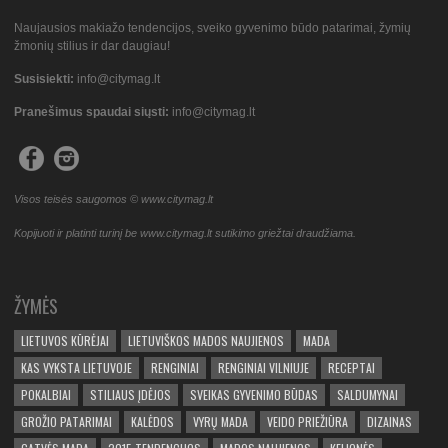
Naujausios makiažo tendencijos, sveiko gyvenimo būdo patarimai, žymių
žmonių stilius ir dar daugiau!
Susisiekti:
info@citymag.lt
Pranešimus spaudai siųsti:
info@citymag.lt
Visos teisės saugomos © www.citymag.lt
Kopijuoti ir platinti turinį be www.citymag.lt sutikimo griežtai draudžiama.
ŽYMĖS
LIETUVOS KŪRĖJAI
LIETUVIŠKOS MADOS NAUJIENOS
MADA
KAS VYKSTA LIETUVOJE
RENGINIAI
RENGINIAI VILNIUJE
RECEPTAI
POKALBIAI
STILIAUS ĮDĖJOS
SVEIKAS GYVENIMO BŪDAS
SALDUMYNAI
GROŽIO PATARIMAI
KALĖDOS
VYRŲ MADA
VEIDO PRIEŽIŪRA
DIZAINAS