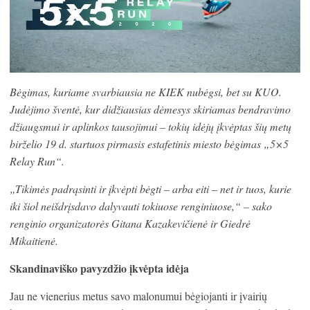
Bėgimas, kuriame svarbiausia ne KIEK nubėgsi, bet su KUO.
Judėjimo šventė, kur didžiausias dėmesys skiriamas bendravimo
džiaugsmui ir aplinkos tausojimui – tokių idėjų įkvėptas šių metų
birželio 19 d. startuos pirmasis estafetinis miesto bėgimas „5×5
Relay Run“.
„Tikimės padrąsinti ir įkvėpti bėgti – arba eiti – net ir tuos, kurie
iki šiol neišdrįsdavo dalyvauti tokiuose renginiuose,“ – sako
renginio organizatorės Gitana Kazakevičienė ir Giedrė
Mikaitienė.
Skandinaviško pavyzdžio įkvėpta idėja
Jau ne vienerius metus savo malonumui bėgiojanti ir įvairių