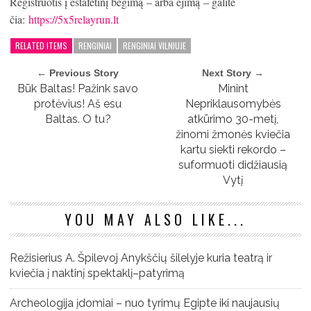
Registruotis į estafetinį bėgimą – arba ėjimą – galite
čia:
https://5x5relayrun.lt
RELATED ITEMS
RENGINIAI
RENGINIAI VILNIUJE
← Previous Story
Next Story →
Būk Baltas! Pažink savo
Minint
protėvius! Aš esu
Nepriklausomybės
Baltas. O tu?
atkūrimo 30-metį,
žinomi žmonės kviečia
kartu siekti rekordo –
suformuoti didžiausią
Vytį
YOU MAY ALSO LIKE...
Režisierius A. Špilevoj Anykščių šilelyje kuria teatrą ir
kviečia į naktinį spektaklį–patyrimą
Archeologija įdomiai – nuo tyrimų Egipte iki naujausių