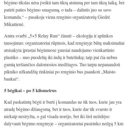
bėgimo tikslas nėra įveikti tam tikrą atstumą per tam tikrą laiką, bet
patirti paties bėgimo smagumą, o tada – dalintis juo su savo
komanda,“ – pasakoja viena renginio organizatorių Giedrė
Mikaitienė.
Antra svarbi „5×5 Relay Run“ žinutė – ekologija ir aplinkos
tausojimas: organizatoriai rūpinsis, kad renginyje būtų maksimaliai
atsisakyta įprastai bėgimuose gausiai naudojamo vienkartinio
plastiko – nuo puodelių iki indų ir buteliukų; taip pat čia nebus
gamtą teršiančios dalomosios medžiagos. Tuo tarpu nepanaudoti
pikniko užkandžių rinkiniai po renginio bus paaukoti „Maisto
bankui“.
5 bėgikai – po 5 kilometrus
Kad paskatintų bėgti ir burti į komandas ne tik tuos, kurie jau yra
atradę bėgimo džiaugsmą, bet ir tuos, kurie dar tik svarsto ir
niekaip nesiryžta, o gal visada norėjo, bet iki šiol neišdrįso
dalyvauti bėgimo renginyje – organizatoriai pasirinko neilgą 5 km