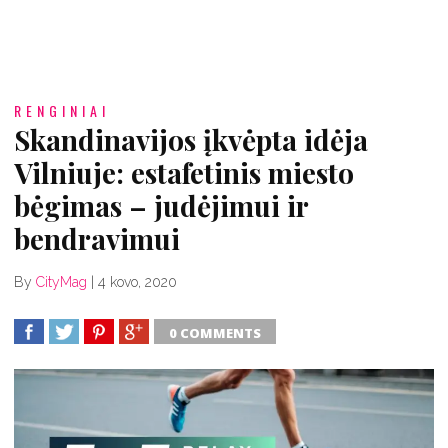
RENGINIAI
Skandinavijos įkvėpta idėja
Vilniuje: estafetinis miesto
bėgimas – judėjimui ir
bendravimui
By
CityMag
|
4 kovo, 2020
0 COMMENTS
SHARE
TWEET
SHARE
SHARE