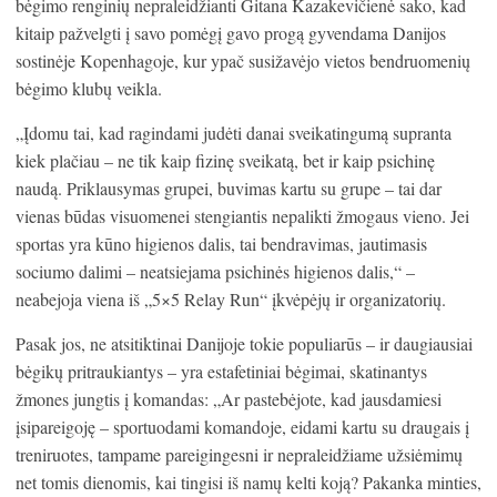
bėgimo renginių nepraleidžianti Gitana Kazakevičienė sako, kad
kitaip pažvelgti į savo pomėgį gavo progą gyvendama Danijos
sostinėje Kopenhagoje, kur ypač susižavėjo vietos bendruomenių
bėgimo klubų veikla.
„Įdomu tai, kad ragindami judėti danai sveikatingumą supranta
kiek plačiau – ne tik kaip fizinę sveikatą, bet ir kaip psichinę
naudą. Priklausymas grupei, buvimas kartu su grupe – tai dar
vienas būdas visuomenei stengiantis nepalikti žmogaus vieno. Jei
sportas yra kūno higienos dalis, tai bendravimas, jautimasis
sociumo dalimi – neatsiejama psichinės higienos dalis,“ –
neabejoja viena iš „5×5 Relay Run“ įkvėpėjų ir organizatorių.
Pasak jos, ne atsitiktinai Danijoje tokie populiarūs – ir daugiausiai
bėgikų pritraukiantys – yra estafetiniai bėgimai, skatinantys
žmones jungtis į komandas: „Ar pastebėjote, kad jausdamiesi
įsipareigoję – sportuodami komandoje, eidami kartu su draugais į
treniruotes, tampame pareigingesni ir nepraleidžiame užsiėmimų
net tomis dienomis, kai tingisi iš namų kelti koją? Pakanka minties,