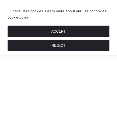
Our site uses cookies. Learn more about our use of cookies:
cookie policy
GROŽIS
MADA
RECEPTAI
POKALBIAI
RENGINIAI
LIETUVIŠKA
MADA
ACCEPT
REJECT