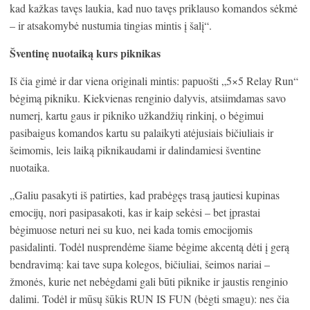
kad kažkas tavęs laukia, kad nuo tavęs priklauso komandos sėkmė
– ir atsakomybė nustumia tingias mintis į šalį“.
Šventinę nuotaiką kurs piknikas
Iš čia gimė ir dar viena originali mintis: papuošti „5×5 Relay Run“
bėgimą pikniku. Kiekvienas renginio dalyvis, atsiimdamas savo
numerį, kartu gaus ir pikniko užkandžių rinkinį, o bėgimui
pasibaigus komandos kartu su palaikyti atėjusiais bičiuliais ir
šeimomis, leis laiką piknikaudami ir dalindamiesi šventine
nuotaika.
„Galiu pasakyti iš patirties, kad prabėgęs trasą jautiesi kupinas
emocijų, nori pasipasakoti, kas ir kaip sekėsi – bet įprastai
bėgimuose neturi nei su kuo, nei kada tomis emocijomis
pasidalinti. Todėl nusprendėme šiame bėgime akcentą dėti į gerą
bendravimą: kai tave supa kolegos, bičiuliai, šeimos nariai –
žmonės, kurie net nebėgdami gali būti piknike ir jaustis renginio
dalimi. Todėl ir mūsų šūkis RUN IS FUN (bėgti smagu): nes čia