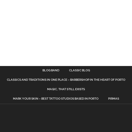
BLOG BAND
CLASSIC BLOG
CLASSICS AND TRADITIONS IN ONE PLACE – BARBERSHOP IN THE HEART OF PORTO
MAGIC, THAT STILL EXISTS
MARK YOUR SKIN – BEST TATTOO STUDIOS BASED IN PORTO
PIRMAS