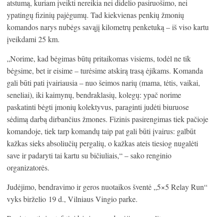
atstumą, kuriam įveikti nereikia nei didelio pasiruošimo, nei
ypatingų fizinių pajėgumų. Tad kiekvienas penkių žmonių
komandos narys nubėgs savąjį kilometrų penketuką – iš viso kartu
įveikdami 25 km.
„Norime, kad bėgimas būtų pritaikomas visiems, todėl ne tik
bėgsime, bet ir eisime – turėsime atskirą trasą ėjikams. Komanda
gali būti pati įvairiausia – nuo šeimos narių (mama, tėtis, vaikai,
seneliai), iki kaimynų, bendraklasių, kolegų: ypač norime
paskatinti bėgti įmonių kolektyvus, paraginti judėti biuruose
sėdimą darbą dirbančius žmones. Fizinis pasirengimas tiek pačioje
komandoje, tiek tarp komandų taip pat gali būti įvairus: galbūt
kažkas sieks absoliučių pergalių, o kažkas ateis tiesiog nugalėti
save ir padaryti tai kartu su bičiuliais,“ – sako renginio
organizatorės.
Judėjimo, bendravimo ir geros nuotaikos šventė „5×5 Relay Run“
vyks birželio 19 d., Vilniaus Vingio parke.