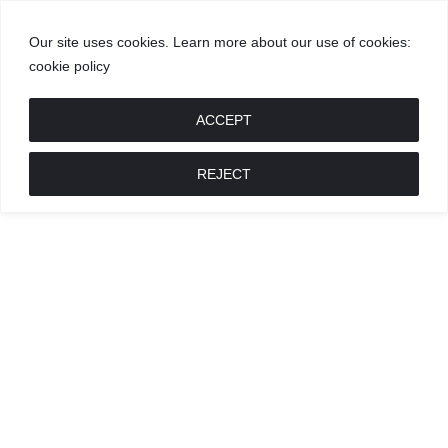
Our site uses cookies. Learn more about our use of cookies:
cookie policy
GROŽIS
MADA
RECEPTAI
POKALBIAI
RENGINIAI
LIETUVIŠKA
MADA
ACCEPT
REJECT