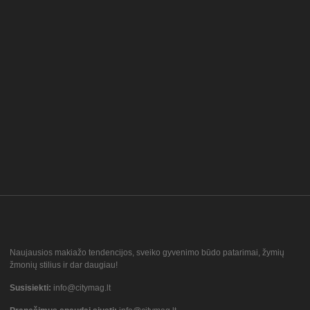
Naujausios makiažo tendencijos, sveiko gyvenimo būdo patarimai, žymių
žmonių stilius ir dar daugiau!
Susisiekti:
info@citymag.lt