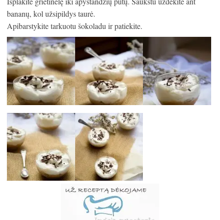
Išplakite grietinėlę iki apystandžių putų. Šaukštu uždėkite ant
bananų, kol užsipildys taurė.
Apibarstykite tarkuotu šokoladu ir patiekite.