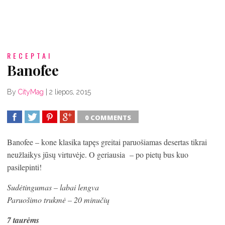
RECEPTAI
Banofee
By
CityMag
|
2 liepos, 2015
0 COMMENTS
SHARE
TWEET
SHARE
SHARE
Banofee – kone klasika tapęs greitai paruošiamas desertas tikrai
neužlaikys jūsų virtuvėje. O geriausia – po pietų bus kuo
pasilepinti!
Sudėtingumas – labai lengva
Paruošimo trukmė – 20 minučių
7 taurėms