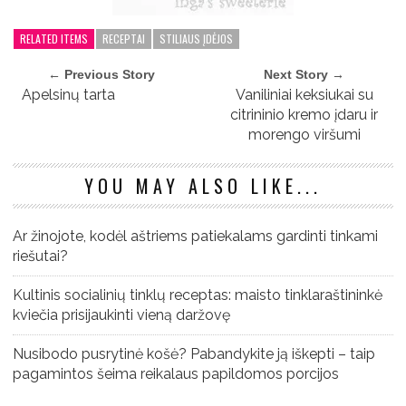
RELATED ITEMS
RECEPTAI
STILIAUS ĮDĖJOS
← Previous Story
Next Story →
Apelsinų tarta
Vaniliniai keksiukai su
citrininio kremo įdaru ir
morengo viršumi
YOU MAY ALSO LIKE...
Ar žinojote, kodėl aštriems patiekalams gardinti tinkami
riešutai?
Kultinis socialinių tinklų receptas: maisto tinklaraštininkė
kviečia prisijaukinti vieną daržovę
Nusibodo pusrytinė košė? Pabandykite ją iškepti – taip
pagamintos šeima reikalaus papildomos porcijos