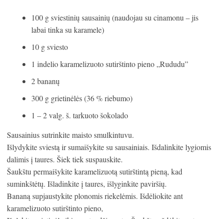
100 g sviestinių sausainių (naudojau su cinamonu – jis
labai tinka su karamele)
10 g sviesto
1 indelio karamelizuoto sutirštinto pieno „Rududu”
2 bananų
300 g grietinėlės (36 % riebumo)
1 – 2 valg. š. tarkuoto šokolado
Sausainius sutrinkite maisto smulkintuvu.
Išlydykite sviestą ir sumaišykite su sausainiais. Išdalinkite lygiomis
dalimis į taures. Šiek tiek suspauskite.
Šaukštu permaišykite karamelizuotą sutirštintą pieną, kad
suminkštėtų. Išladinkite į taures, išlyginkite paviršių.
Bananą supjaustykite plonomis riekelėmis. Išdėliokite ant
karamelizuoto sutirštinto pieno,