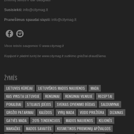
Susisiekti:
info@citymag.lt
Pranešimus spaudai siųsti:
info@citymag.lt
Visos teisės saugomos © www.citymag.lt
Kopijuoti ir platinti turinį be www.citymag.lt sutikimo griežtai draudžiama.
ŽYMĖS
LIETUVOS KŪRĖJAI
LIETUVIŠKOS MADOS NAUJIENOS
MADA
KAS VYKSTA LIETUVOJE
RENGINIAI
RENGINIAI VILNIUJE
RECEPTAI
POKALBIAI
STILIAUS ĮDĖJOS
SVEIKAS GYVENIMO BŪDAS
SALDUMYNAI
GROŽIO PATARIMAI
KALĖDOS
VYRŲ MADA
VEIDO PRIEŽIŪRA
DIZAINAS
GATVĖS MADA
2015 TENDENCIJOS
MADOS NAUJIENOS
KELIONĖS
MAKIAŽAS
MADOS SAVAITĖS
KOSMETIKOS PRIEMONIŲ APŽVALGOS