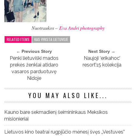
Nuotraukos –
Eva Andri photography
RELATED ITEMS
KAS VYKSTA LIETUVOJE
← Previous Story
Next Story →
Penki lietuviški mados
Naujoji ‘erikahoc’
prekės ženklai atidaro
resort’15 kolekcija
vasaros parduotuvę
Nidoje
YOU MAY ALSO LIKE...
Kauno bare sekmadienį šeimininkaus Meksikos
misionieriai
Lietuvos kino teatrai rugpjūčio mėnesį švęs „Vestuves”