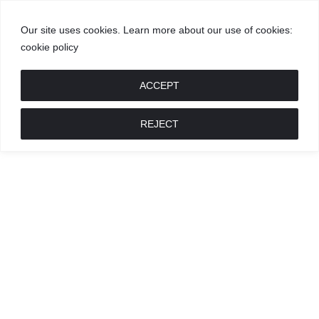
Our site uses cookies. Learn more about our use of cookies:
cookie policy
GROŽIS
MADA
RECEPTAI
POKALBIAI
RENGINIAI
LIETUVIŠKA
MADA
ACCEPT
REJECT