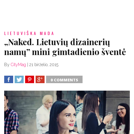
LIETUVIŠKA MADA
„Naked. Lietuvių dizainerių
namų” mini gimtadienio šventė
By
CityMag
|
21 birželio, 2015
0 COMMENTS
SHARE
TWEET
SHARE
SHARE