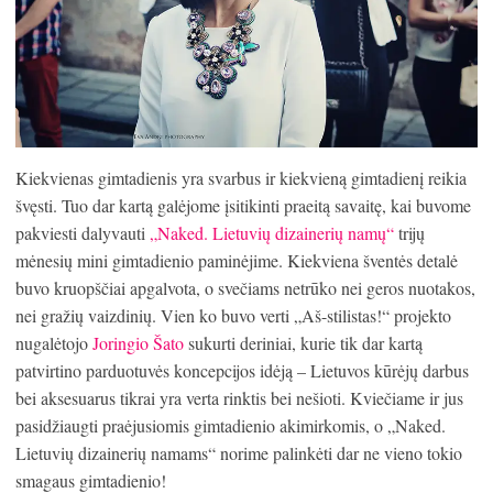
Kiekvienas gimtadienis yra svarbus ir kiekvieną gimtadienį reikia
švęsti. Tuo dar kartą galėjome įsitikinti praeitą savaitę, kai buvome
pakviesti dalyvauti
„Naked. Lietuvių dizainerių namų“
trijų
mėnesių mini gimtadienio paminėjime. Kiekviena šventės detalė
buvo kruopščiai apgalvota, o svečiams netrūko nei geros nuotakos,
nei gražių vaizdinių. Vien ko buvo verti „Aš-stilistas!“ projekto
nugalėtojo
Joringio Šato
sukurti deriniai, kurie tik dar kartą
patvirtino parduotuvės koncepcijos idėją – Lietuvos kūrėjų darbus
bei aksesuarus tikrai yra verta rinktis bei nešioti. Kviečiame ir jus
pasidžiaugti praėjusiomis gimtadienio akimirkomis, o „Naked.
Lietuvių dizainerių namams“ norime palinkėti dar ne vieno tokio
smagaus gimtadienio!