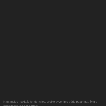
Naujausios makiažo tendencijos, sveiko gyvenimo būdo patarimai, žymių
žmonių stilius ir dar daugiau!