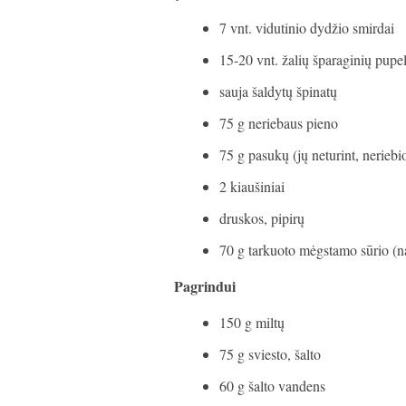
7 vnt. vidutinio dydžio smirdai
15-20 vnt. žalių šparaginių pupe
sauja šaldytų špinatų
75 g neriebaus pieno
75 g pasukų (jų neturint, neriebio
2 kiaušiniai
druskos, pipirų
70 g tarkuoto mėgstamo sūrio (na
Pagrindui
150 g miltų
75 g sviesto, šalto
60 g šalto vandens