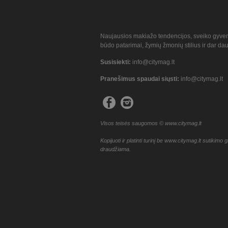
Naujausios makiažo tendencijos, sveiko gyve
būdo patarimai, žymių žmonių stilius ir dar da
Susisiekti:
info@citymag.lt
Pranešimus spaudai siųsti:
info@citymag.lt
Visos teisės saugomos © www.citymag.lt
Kopijuoti ir platinti turinį be www.citymag.lt sutikimo g
draudžiama.