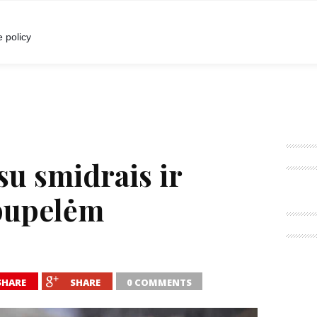
I
POKALBIAI
RENGINIAI
LIETUVIŠKA MADA
 policy
 su smidrais ir
pupelėm
SHARE
SHARE
0 COMMENTS