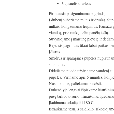
žiupsnelis druskos
Pirmiausia pasigaminame pagrindą.
Į dubenį suberiame miltus ir druską. Supja
miltais, kol gauname trupinius. Pamažu p
vientisą, prie rankų nelimpančią tešlą.
Suvyniojame į maistinę plėvelę ir dedame 
Beje, šis pagrindas tikrai labai puikus,
Įdaras
Smidrus ir šparagines pupeles nuplaunam
smidrams.
Dideliame puode užviriname vandenį su ži
pupeles. Viriname apie 5 minutes, kol ji
Nusunkiame, paliekame pravėsti.
Dubenėlyje lengvai išplakame kiaušinius,
pusę tarkuoto sūrio, išmaišome. Įdedame 
Įkaitiname orkaitę iki 180 C.
Ištraukiame tešlą iš šaldiklio. Iškočiojam