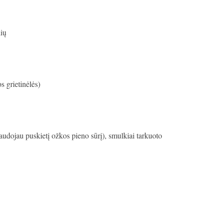
lių
s grietinėlės)
udojau puskietį ožkos pieno sūrį), smulkiai tarkuoto