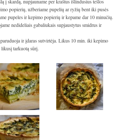
šlą į skardą, nupjauname per kraštus išlindusius tešlos
imo popierių, užberiame pupelių ar ryžių bent iki pusės
ame pupeles ir kepimo popierių ir kepame dar 10 minučių.
iojame nedideliais gabaliukais supjaustytus smidrus ir
aruduoja ir įdaras sutvirtėja. Likus 10 min. iki kepimo
likusį tarkuotą sūrį.