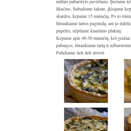
miltais pabarstyto paviršiaus. Įnešame te
likučius. Subadome šakute, įklojame kep
skardos, kepame 15 minučių. Po to išim
Ištraukiame tartos pagrindą, ant jo išdėl
pupeles, užpilame kiaušinio plakinį.
Kepame apie 40-50 minučių, kol gražiai p
pabaigos, ištraukiame tartą ir užbarstome 
Paliekame šiek tiek atvėsti.