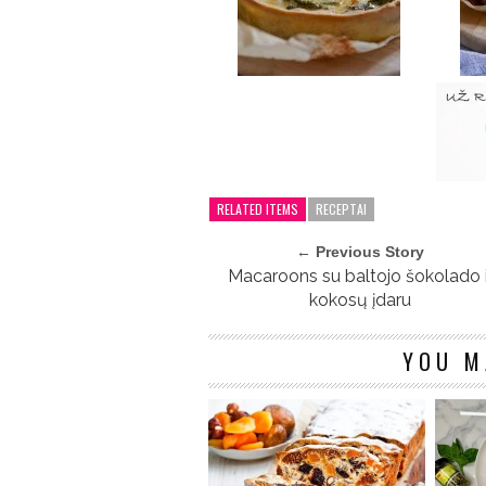
RELATED ITEMS
RECEPTAI
← Previous Story
Macaroons su baltojo šokolado i
kokosų įdaru
YOU M