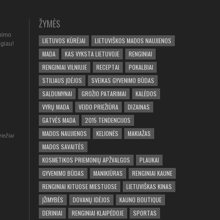
ŽYMĖS
nimo
LIETUVOS KŪRĖJAI
LIETUVIŠKOS MADOS NAUJIENOS
ugiau!
MADA
KAS VYKSTA LIETUVOJE
RENGINIAI
RENGINIAI VILNIUJE
RECEPTAI
POKALBIAI
STILIAUS ĮDĖJOS
SVEIKAS GYVENIMO BŪDAS
SALDUMYNAI
GROŽIO PATARIMAI
KALĖDOS
VYRŲ MADA
VEIDO PRIEŽIŪRA
DIZAINAS
GATVĖS MADA
2015 TENDENCIJOS
MADOS NAUJIENOS
KELIONĖS
MAKIAŽAS
riežtai
MADOS SAVAITĖS
KOSMETIKOS PRIEMONIŲ APŽVALGOS
PLAUKAI
GYVENIMO BŪDAS
MANIKIŪRAS
RENGINIAI KAUNE
RENGINIAI KITUOSE MIESTUOSE
LIETUVIŠKAS KINAS
ĮŽIMYBĖS
DOVANŲ IDĖJOS
KAUNO BOUTIQUE
DERINIAI
RENGINIAI KLAIPĖDOJE
SPORTAS