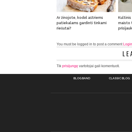
Ar žinojote, kodėl aštriems
Kultinis
patiekalams gardinti tinkami
maisto t
riešutai?
prisijau
You must be logged in to post a comment
Logi
LE
Tik
prisijungę
vartotojai gali komentuoti.
BLOG BAND
CLASSIC BLOG