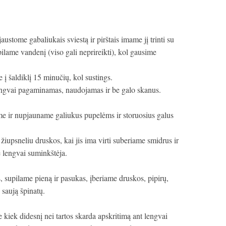
ustome gabaliukais sviestą ir pirštais imame jį trinti su
ilame vandenį (viso gali neprireikti), kol gausime
į šaldiklį 15 minučių, kol sustings.
 lengvai pagaminamas, naudojamas ir be galo skanus.
e ir nupjauname galiukus pupelėms ir storuosius galus
upsneliu druskos, kai jis ima virti suberiame smidrus ir
e lengvai suminkštėja.
 supilame pieną ir pasukas, įberiame druskos, pipirų,
saują špinatų.
e kiek didesnį nei tartos skarda apskritimą ant lengvai