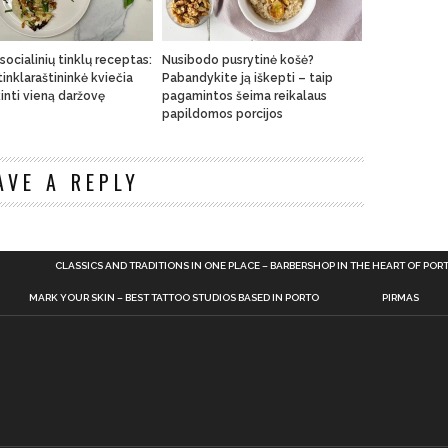
 socialinių tinklų receptas:
Nusibodo pusrytinė košė?
inklaraštininkė kviečia
Pabandykite ją iškepti – taip
kinti vieną daržovę
pagamintos šeima reikalaus
papildomos porcijos
n
AVE A REPLY
CLASSICS AND TRADITIONS IN ONE PLACE – BARBERSHOP IN THE HEART OF POR
MARK YOUR SKIN – BEST TATTOO STUDIOS BASED IN PORTO
PIRMAS